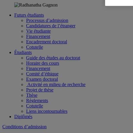
Futurs étudiants
Processus d’admission
Candidatures de l’étranger
Vie étudiante
Financement
Encadrement doctoral
Cotutelle
Étudiants
Guide des études au doctorat
Horaire des cours
Financement
Comité d’éthique
Examen doctoral
Activité en milieu de recherche
Projet de thèse
Thèse
Règlements
Cotutelle
Liens incontournables
Diplômés
Conditions d’admission