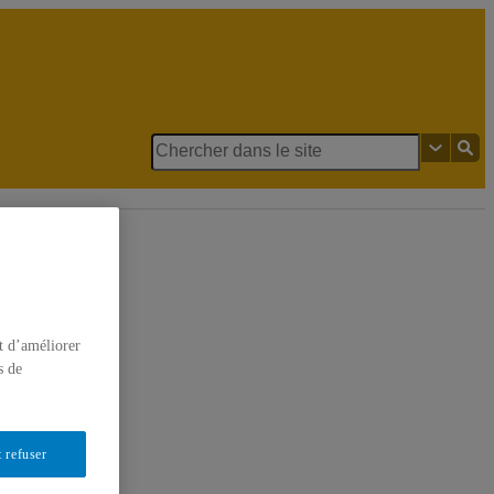
n
t d’améliorer
s de
 refuser