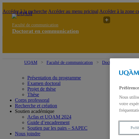
Accéder à la recherche
Accéder au menu pricipal
Accéder à la zone ce
Faculté de communication
Doctorat en communication
UQAM
Faculté de communication
Doctorat en commun
Présentation du programme
Examen doctoral
Préférence
Projet de thèse
Thèse
Nous utilis
Corps professoral
votre expér
Recherche et création
fréquentati
Soutien académique
Acfas et UQAM 2024
Guide d’encadrement
Soutien par les pairs – SAPEC
Préf
Nous joindre