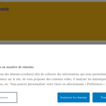
ntrale
Doctorat en communicatio
ication
Encadrement doctoral
Accueil
Programme
s en matière de témoins
ons des témoins (cookies) afin de collecter des informations qui nous permetten
ience sur le site, de vous proposer des contenus vidéo, d’analyser les statistique
on, etc. Vous pouvez personnaliser votre choix en sélectionnant « Préférences ».
érences
Autoriser les témoins
Tout