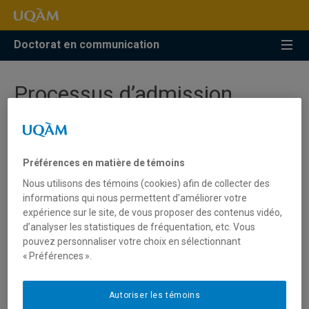
Accéder
Accéder
Accéder
à
au
à
la
menu
la
Doctorat en communication
recherche
pricipal
zone
centrale
Processus d’admission
L’admission au doctorat en communication se fait à
l’automne seulement. Ce programme n’est pas
Préférences en matière de témoins
contingenté, mais les places sont limitées à la capacité
Nous utilisons des témoins (cookies) afin de collecter des
d’encadrement de la Faculté.
informations qui nous permettent d’améliorer votre
expérience sur le site, de vous proposer des contenus vidéo,
Les personnes candidates doivent déposer leur dossier
d’analyser les statistiques de fréquentation, etc. Vous
er
de candidature
avant le 1
mars
.
pouvez personnaliser votre choix en sélectionnant
« Préférences ».
Consultez
le descriptif du programme
pour obtenir plus
d’information sur les conditions d’admission
Autoriser les témoins