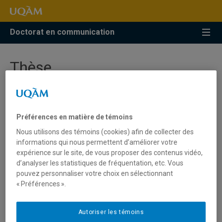
Accéder
Accéder
Accéder
à
au
à
la
menu
la
Doctorat en communication
recherche
pricipal
zone
centrale
Thèse
De manière générale, la personne étudiante devrait
termine sa thèse dans un délai de 4 ans à partir de la date
Préférences en matière de témoins
de son inscription initiale à temps complet au programme.
Nous utilisons des témoins (cookies) afin de collecter des
Le délai peut être prolongé avec la permission de la
informations qui nous permettent d’améliorer votre
direction de thèse et de la direction de programme
expérience sur le site, de vous proposer des contenus vidéo,
(
formulaire
).
d’analyser les statistiques de fréquentation, etc. Vous
pouvez personnaliser votre choix en sélectionnant
« Préférences ».
Premier dépôt pour évaluation
Évaluations
Autoriser les témoins
électronique
Portail étudiant