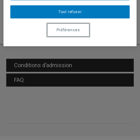
Soutenance de la thèse
Tout refuser
Dépôt final
Préférences
Portail étudiant
Il est interdit à l’étudiante,
l’étudiant de communiquer avec tout membre du
jury.
Conditions d’admission
FAQ
Modèle de courriel d’autorisation