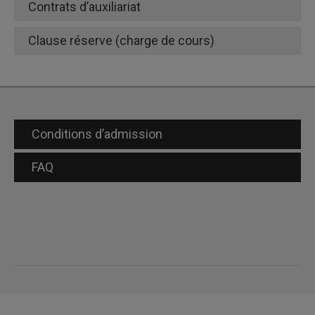
Contrats d’auxiliariat
différentes bourses
d’excellence
Clause réserve (charge de cours)
Conditions d’admission
participation à des
rencontres scientifiques
FAQ
bourse de célérité