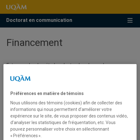
Accéder
Accéder
Accéder
à
au
à
la
menu
la
Doctorat en communication
recherche
pricipal
zone
centrale
Financement
Entreprendre des études doctorales demande une
planification financière serrée. Plusieurs sources de
financement sont néanmoins accessibles et il est de la
responsabilité de la personne étudiante d’entreprendre
les démarches nécessaires.
Préférences en matière de témoins
Nous utilisons des témoins (cookies) afin de collecter des
Voici quelques pistes pour vous orienter, et notez que la
informations qui nous permettent d’améliorer votre
Faculté de communication organise des séances
expérience sur le site, de vous proposer des contenus vidéo,
d’information pour vous aider à rédiger vos demandes :
d’analyser les statistiques de fréquentation, etc. Vous
pouvez personnaliser votre choix en sélectionnant
«
Soutien à la préparation de demandes de bourses
« Préférences ».
d’excellence
».