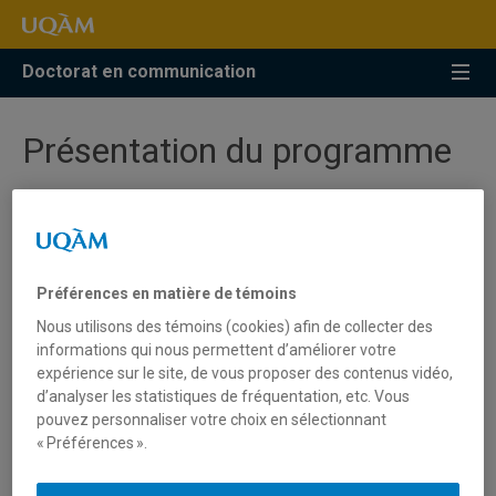
Accéder
Accéder
Accéder
à
au
à
la
menu
la
Doctorat en communication
recherche
pricipal
zone
centrale
Présentation du programme
Une des plus grandes forces du doctorat en
communication de l’UQAM réside dans
la pluralité et la
diversité des domaines et des sous-domaines de la
Préférences en matière de témoins
communication
couverts par le corps professoral. Cette
réalité multiplie les possibilités de
croisements entre
Nous utilisons des témoins (cookies) afin de collecter des
informations qui nous permettent d’améliorer votre
les sous-domaines, les approches et les pratiques
,
expérience sur le site, de vous proposer des contenus vidéo,
qui sont souvent nécessaires à la réalisation de projets
d’analyser les statistiques de fréquentation, etc. Vous
novateurs et adaptés aux différents milieux. Aussi,
pouvez personnaliser votre choix en sélectionnant
comme le corps professoral de la Faculté de
« Préférences ».
communication provient de disciplines variées,
l’
interdisciplinarité
, la
transdisciplinarité
et