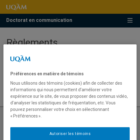
Accéder
Accéder
Accéder
à
au
à
la
menu
la
Doctorat en communication
recherche
pricipal
zone
centrale
Règlements
Les études de cycles supérieurs à l’UQAM sont régies
par certains règlements, dont le
Règlement des études de
Préférences en matière de témoins
o
cycles supérieurs
(règlement n
8) et le
Règlement sur
Nous utilisons des témoins (cookies) afin de collecter des
o
les infractions de nature académique
(règlement n
18).
informations qui nous permettent d’améliorer votre
expérience sur le site, de vous proposer des contenus vidéo,
d’analyser les statistiques de fréquentation, etc. Vous
pouvez personnaliser votre choix en sélectionnant
« Préférences ».
Conditions d’admission
Autoriser les témoins